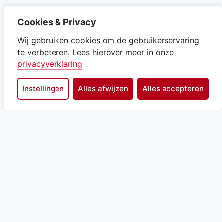
Direct naar
Cookies & Privacy
Wij gebruiken cookies om de gebruikerservaring
Berichten over uw buurt
te verbeteren. Lees hierover meer in onze
Archief
privacyverklaring
Privacyverklaring
Instellingen
Alles afwijzen
Alles accepteren
Toegankelijkheid
Uw zaak
Wijzig Cookies