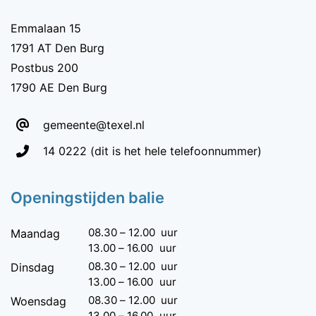
Emmalaan 15
1791 AT Den Burg
Postbus 200
1790 AE Den Burg
gemeente@texel.nl
Telefoon:
14 0222
(dit is het hele telefoonnummer)
Openingstijden balie
08.30
–
12.00
uur
Maandag
13.00
–
16.00
uur
08.30
–
12.00
uur
Dinsdag
13.00
–
16.00
uur
08.30
–
12.00
uur
Woensdag
13.00
–
16.00
uur