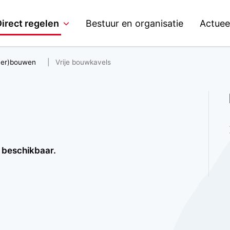
irect regelen
Bestuur en organisatie
Actuee
ver)bouwen
Vrije bouwkavels
s beschikbaar.