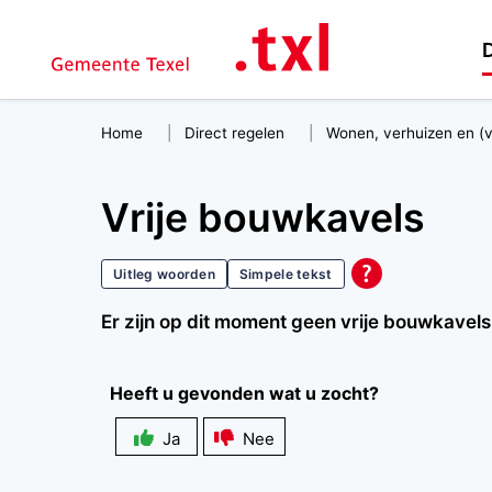
D
Home
Direct regelen
Wonen, verhuizen en (
Vrije bouwkavels
Uitleg woorden
Simpele tekst
Er zijn op dit moment geen vrije bouwkavel
Heeft u gevonden wat u zocht?
Ja
Nee
Zichtbaarheid