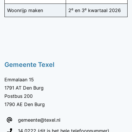
e
e
Woonrijp maken
2
en 3
kwartaal 2026
Gemeente Texel
Emmalaan 15
1791 AT Den Burg
Postbus 200
1790 AE Den Burg
gemeente@texel.nl
Telefoon:
14 0222
(dit is het hele telefoonnummer)