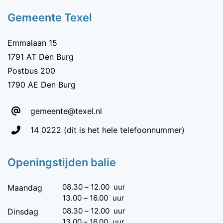
Gemeente Texel
Emmalaan 15
1791 AT Den Burg
Postbus 200
1790 AE Den Burg
gemeente@texel.nl
Telefoon:
14 0222
(dit is het hele telefoonnummer)
Openingstijden balie
08.30
–
12.00
uur
Maandag
13.00
–
16.00
uur
08.30
–
12.00
uur
Dinsdag
13.00
–
16.00
uur